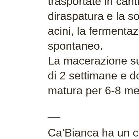
trasportate in can
diraspatura e la so
acini, la fermenta
spontaneo.
La macerazione su
di 2 settimane e do
matura per 6-8 mes
__
Ca’Bianca ha un c