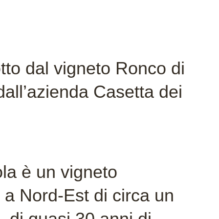
tto dal vigneto Ronco di
 dall’azienda Casetta dei
.
ola è un vigneto
 a Nord-Est di circa un
e, di quasi 30 anni di