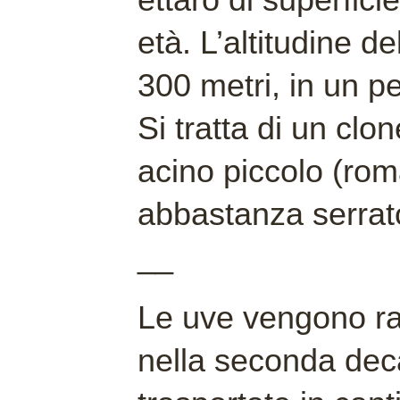
età. L’altitudine de
300 metri, in un p
Si tratta di un cl
acino piccolo (ro
abbastanza serrat
__
Le uve vengono r
nella seconda deca