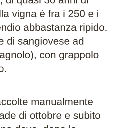
lla vigna è fra i 250 e i
endio abbastanza ripido.
one di sangiovese ad
magnolo), con grappolo
o.
accolte manualmente
de di ottobre e subito