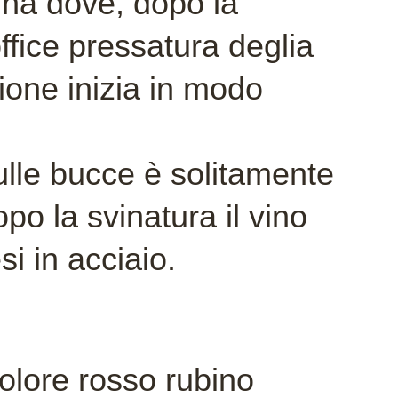
tina dove, dopo la
ffice pressatura deglia
zione inizia in modo
lle bucce è solitamente
po la svinatura il vino
i in acciaio.
olore rosso rubino