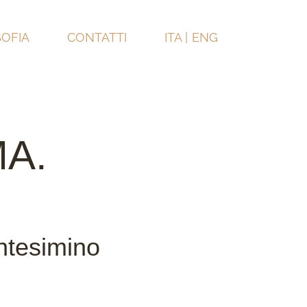
SOFIA
CONTATTI
ITA |
ENG
A.
ntesimino