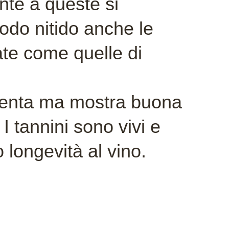
te a queste si
odo nitido anche le
te come quelle di
ulenta ma mostra buona
 I tannini sono vivi e
o longevità al vino.