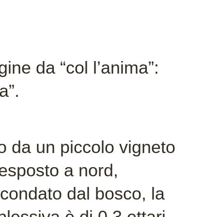
gine da “col l’anima”:
a”.
 da un piccolo vigneto
 esposto a nord,
condato dal bosco, la
lessiva è di 0,3 ettari.