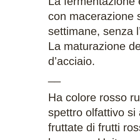
La fermentazione è
con macerazione su
settimane, senza l’
La maturazione del
d’acciaio.
__
Ha colore rosso ru
spettro olfattivo s
fruttate di frutti r