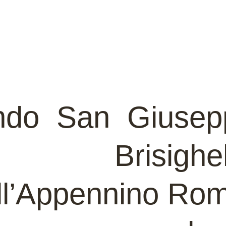
ndo San Giusepp
Brisighel
ll’Appennino Ro