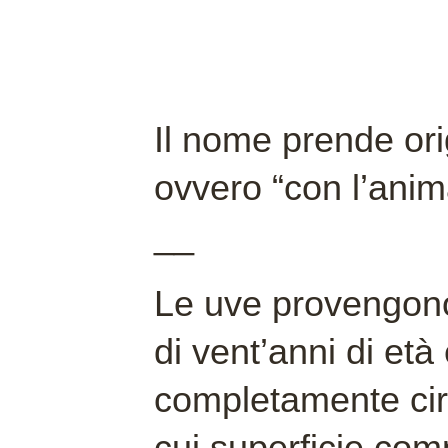
Il nome prende ori
ovvero “con l’anim
__
Le uve provengono
di vent’anni di età
completamente cir
cui superficie comp